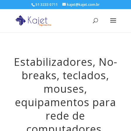
51 3233 0711
kajet@kajet.com.br
Estabilizadores, No-
breaks, teclados,
mouses,
equipamentos para
rede de
computadores,