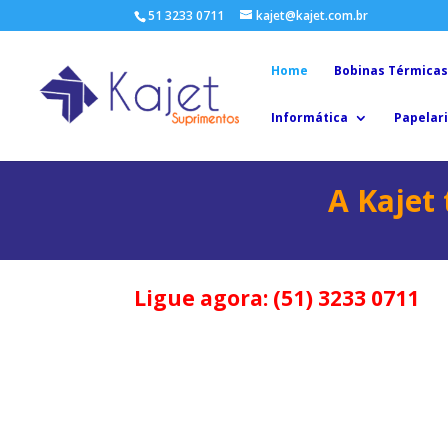
51 3233 0711
kajet@kajet.com.br
Home
Bobinas Térmicas
Informática
Papelari
A
Kajet
Ligue agora: (51) 3233 0711