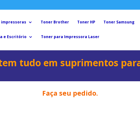
 impressoras
Toner Brother
Toner HP
Toner Samsung
a e Escritório
Toner para Impressora Laser
tem t
udo em suprimentos para
Faça seu pedido.