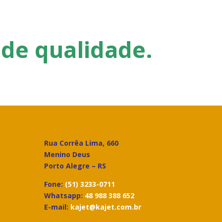
 de qualidade.
Rua Corrêa Lima, 660
Menino Deus
Porto Alegre – RS
Fone:
(51) 3233-0711
Whatsapp:
48 988 388 652
E-mail:
kajet@kajet.com.br