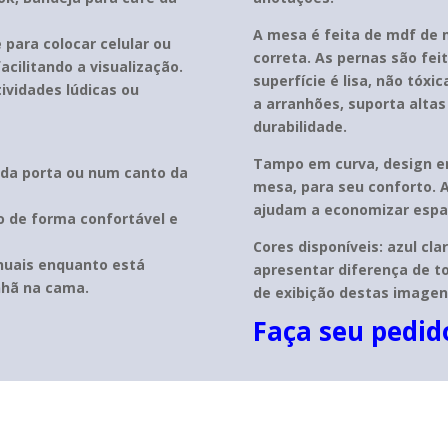
A mesa é feita de mdf de 
 para colocar celular ou
correta. As pernas são feit
acilitando a visualização.
superfície é lisa, não tóxi
ividades lúdicas ou
a arranhões, suporta alta
durabilidade.
Tampo em curva, design er
s da porta ou num canto da
mesa, para seu conforto. 
ajudam a economizar espaço
o de forma confortável e
Cores disponíveis: azul cla
anuais enquanto está
apresentar diferença de t
nhã na cama.
de exibição destas imagen
Faça seu pedi