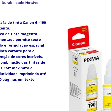
Durabilidade Notável
afa de tinta Canon GI-190
enta.
sco de tinta magenta
mentada permite texto
do e formulação especial
inta corante para a
nção de cores incríveis.
 combinação das tintas de
es CMY maximiza a
dutividade imprimindo até
00 páginas em texto.