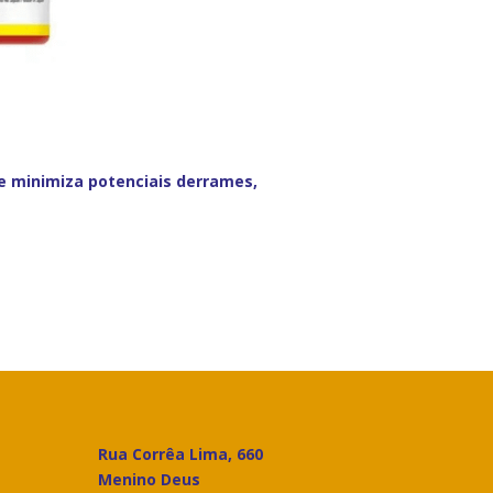
ue minimiza potenciais derrames,
Rua Corrêa Lima, 660
Menino Deus