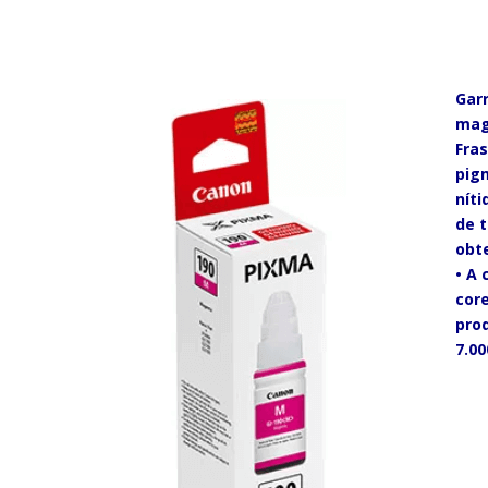
Garr
mag
Fra
pig
níti
de t
obte
• A
cor
pro
7.0