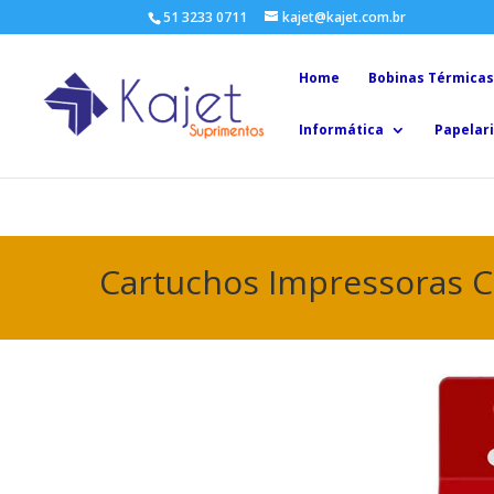
51 3233 0711
kajet@kajet.com.br
Home
Bobinas Térmicas
Informática
Papelari
Cartuchos Impressoras 